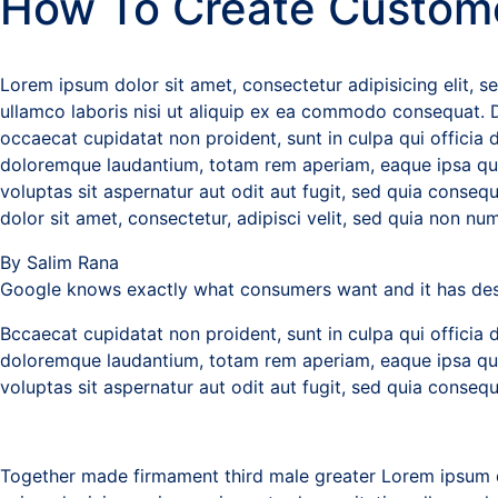
How To Create Custome
Lorem ipsum dolor sit amet, consectetur adipisicing elit, 
ullamco laboris nisi ut aliquip ex ea commodo consequat. Dui
occaecat cupidatat non proident, sunt in culpa qui officia 
doloremque laudantium, totam rem aperiam, eaque ipsa quae
voluptas sit aspernatur aut odit aut fugit, sed quia cons
dolor sit amet, consectetur, adipisci velit, sed quia non
By Salim Rana
Google knows exactly what consumers want and it has desig
Bccaecat cupidatat non proident, sunt in culpa qui officia 
doloremque laudantium, totam rem aperiam, eaque ipsa quae
voluptas sit aspernatur aut odit aut fugit, sed quia conse
Together made firmament third male greater Lorem ipsum do