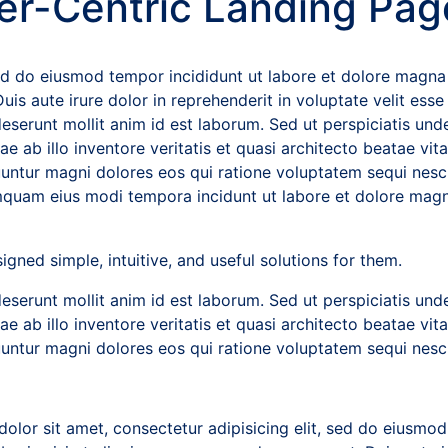
r-Centric Landing Pag
sed do eiusmod tempor incididunt ut labore et dolore magna
s aute irure dolor in reprehenderit in voluptate velit esse c
deserunt mollit anim id est laborum. Sed ut perspiciatis un
 ab illo inventore veritatis et quasi architecto beatae vi
equuntur magni dolores eos qui ratione voluptatem sequi ne
 numquam eius modi tempora incidunt ut labore et dolore ma
ned simple, intuitive, and useful solutions for them.
deserunt mollit anim id est laborum. Sed ut perspiciatis un
 ab illo inventore veritatis et quasi architecto beatae vi
quuntur magni dolores eos qui ratione voluptatem sequi nes
lor sit amet, consectetur adipisicing elit, sed do eiusmod